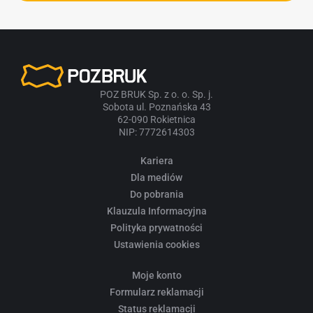
POZ BRUK Sp. z o. o. Sp. j.
Sobota ul. Poznańska 43
62-090 Rokietnica
NIP: 7772614303
Kariera
Dla mediów
Do pobrania
Klauzula Informacyjna
Polityka prywatności
Ustawienia cookies
Moje konto
Formularz reklamacji
Status reklamacji